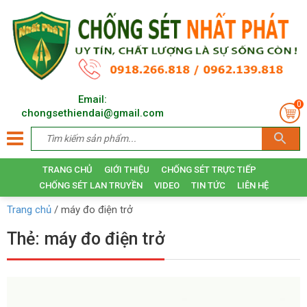
Email:
0
chongsethiendai@gmail.com
TRANG CHỦ
GIỚI THIỆU
CHỐNG SÉT TRỰC TIẾP
CHỐNG SÉT LAN TRUYỀN
VIDEO
TIN TỨC
LIÊN HỆ
Trang chủ
/
máy đo điện trở
Thẻ:
máy đo điện trở