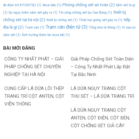
Phòng chống sét an toàn
(2)
đo điện trở KYORITSU
(1)
Mưa bão
(1)
Sấm sét là gì
thiết bj
(1)
Sự nguy hiểm sấm sét gây ra
(1)
Thi công chống sét tại Cao Bằng
(1)
chống sét tại hà nội
(2)
tiếp
thiết bị chống sét
(1)
Thiệt hại giông sét gây ra
(1)
Trạm cân điện tử
(3)
địa là gì
(2)
Trạm cân
(1)
Tổng kho lá thông
(1)
Vì sao có
sấm sét
(1)
Ảnh hưởng thiên tai mưa bãi
(1)
BÀI MỚI ĐĂNG
CÔNG TY NHẤT PHÁT – GIẢI
Giải Pháp Chống Sét Toàn Diện
PHÁP CHỐNG SÉT CHUYÊN
– Công Ty Nhất Phát Lắp Đặt
NGHIỆP TẠI HÀ NỘI
Tại Bắc Ninh
CUNG CẤP LÁ DỪA LÕI THÉP
LÁ DỪA NGỤY TRANG CỘT
TRANG TRÍ CỘT ANTEN, CỘT
THU SÉT – LÁ DỪA TRANG TRÍ
VIỄN THÔNG
LÁ DỪA NGỤY TRANG CỘT
ANTEN, CỘT ĐIỆN, CỘT ĐÈN,
CỘT CHỐNG SÉT GIẢ CÂY .