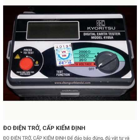
ĐO ĐIỆN TRỞ, CẤP KIỂM ĐỊNH
ĐO ĐIỆN TRỞ, CẤP KIỂM ĐỊNH Để đảo bảo đúng, đủ vật tư và