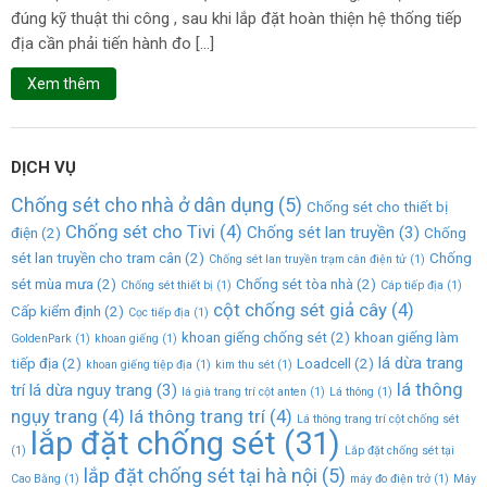
đúng kỹ thuật thi công , sau khi lắp đặt hoàn thiện hệ thống tiếp
địa cần phải tiến hành đo […]
Xem thêm
DỊCH VỤ
Chống sét cho nhà ở dân dụng
(5)
Chống sét cho thiết bị
Chống sét cho Tivi
(4)
Chống sét lan truyền
(3)
điện
(2)
Chống
sét lan truyền cho tram cân
(2)
Chống
Chống sét lan truyền trạm cân điện tử
(1)
sét mùa mưa
(2)
Chống sét tòa nhà
(2)
Chống sét thiết bị
(1)
Cáp tiếp địa
(1)
cột chống sét giả cây
(4)
Cấp kiểm định
(2)
Cọc tiếp địa
(1)
khoan giếng chống sét
(2)
khoan giếng làm
GoldenPark
(1)
khoan giếng
(1)
lá dừa trang
tiếp địa
(2)
Loadcell
(2)
khoan giếng tiệp địa
(1)
kim thu sét
(1)
lá thông
trí lá dừa nguy trang
(3)
lá già trang trí cột anten
(1)
Lá thông
(1)
ngụy trang
(4)
lá thông trang trí
(4)
Lá thông trang trí cột chống sét
lắp đặt chống sét
(31)
(1)
Lắp đặt chống sét tại
lắp đặt chống sét tại hà nội
(5)
Cao Bằng
(1)
máy đo điện trở
(1)
Máy