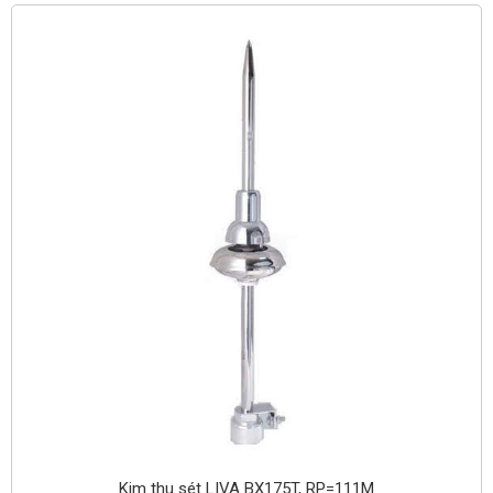
Kim thu sét LIVA BX175T, RP=111M