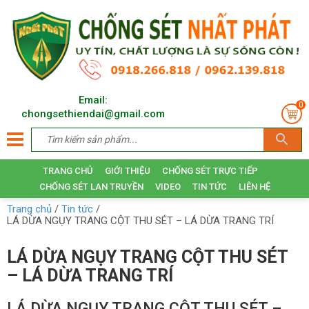
Email:
0
chongsethiendai@gmail.com
TRANG CHỦ
GIỚI THIỆU
CHỐNG SÉT TRỰC TIẾP
CHỐNG SÉT LAN TRUYỀN
VIDEO
TIN TỨC
LIÊN HỆ
Trang chủ
/
Tin tức
/
LÁ DỪA NGỤY TRANG CỘT THU SÉT – LÁ DỪA TRANG TRÍ
LÁ DỪA NGỤY TRANG CỘT THU SÉT
– LÁ DỪA TRANG TRÍ
LÁ DỪA NGỤY TRANG CỘT THU SÉT –