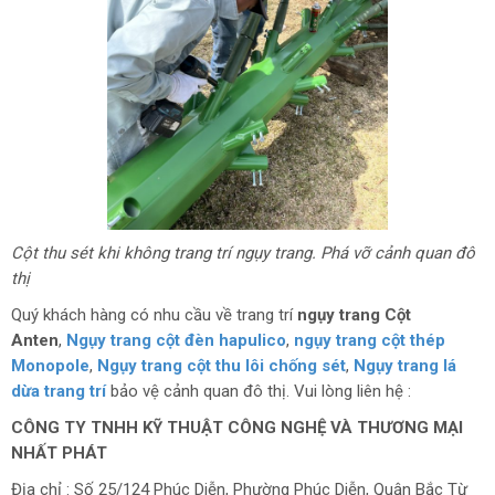
Cột thu sét khi không trang trí ngụy trang. Phá vỡ cảnh quan đô
thị
Quý khách hàng có nhu cầu về trang trí
ngụy trang Cột
Anten
,
Ngụy trang cột đèn hapulico
,
ngụy trang cột thép
Monopole
,
Ngụy trang cột thu lôi chống sét
,
Ngụy trang lá
dừa trang trí
bảo vệ cảnh quan đô thị. Vui lòng liên hệ :
CÔNG TY TNHH KỸ THUẬT CÔNG NGHỆ VÀ THƯƠNG MẠI
NHẤT PHÁT
Địa chỉ : Số 25/124 Phúc Diễn, Phường Phúc Diễn, Quận Bắc Từ