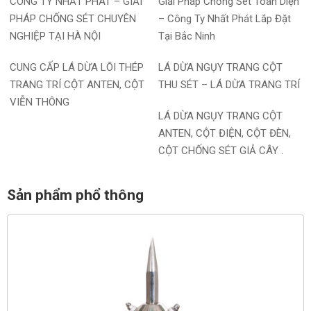
CÔNG TY NHẤT PHÁT – GIẢI
Giải Pháp Chống Sét Toàn Diện
PHÁP CHỐNG SÉT CHUYÊN
– Công Ty Nhất Phát Lắp Đặt
NGHIỆP TẠI HÀ NỘI
Tại Bắc Ninh
CUNG CẤP LÁ DỪA LÕI THÉP
LÁ DỪA NGỤY TRANG CỘT
TRANG TRÍ CỘT ANTEN, CỘT
THU SÉT – LÁ DỪA TRANG TRÍ
VIỄN THÔNG
LÁ DỪA NGỤY TRANG CỘT
ANTEN, CỘT ĐIỆN, CỘT ĐÈN,
CỘT CHỐNG SÉT GIẢ CÂY .
Sản phẩm phổ thông