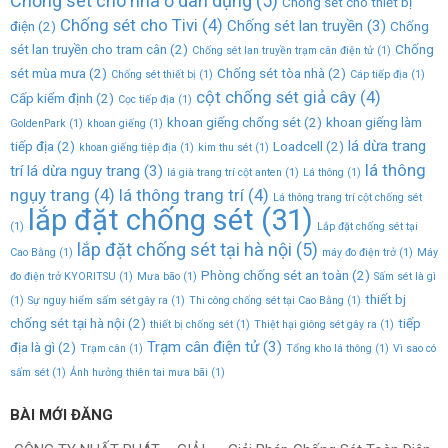
Chống sét cho nhà ở dân dụng
(5)
Chống sét cho thiết bị
Chống sét cho Tivi
(4)
Chống sét lan truyền
(3)
điện
(2)
Chống
sét lan truyền cho tram cân
(2)
Chống
Chống sét lan truyền trạm cân điện tử
(1)
sét mùa mưa
(2)
Chống sét tòa nhà
(2)
Chống sét thiết bị
(1)
Cáp tiếp địa
(1)
cột chống sét giả cây
(4)
Cấp kiểm định
(2)
Cọc tiếp địa
(1)
khoan giếng chống sét
(2)
khoan giếng làm
GoldenPark
(1)
khoan giếng
(1)
lá dừa trang
tiếp địa
(2)
Loadcell
(2)
khoan giếng tiệp địa
(1)
kim thu sét
(1)
lá thông
trí lá dừa nguy trang
(3)
lá già trang trí cột anten
(1)
Lá thông
(1)
ngụy trang
(4)
lá thông trang trí
(4)
Lá thông trang trí cột chống sét
lắp đặt chống sét
(31)
(1)
Lắp đặt chống sét tại
lắp đặt chống sét tại hà nội
(5)
Cao Bằng
(1)
máy đo điện trở
(1)
Máy
Phòng chống sét an toàn
(2)
đo điện trở KYORITSU
(1)
Mưa bão
(1)
Sấm sét là gì
thiết bj
(1)
Sự nguy hiểm sấm sét gây ra
(1)
Thi công chống sét tại Cao Bằng
(1)
chống sét tại hà nội
(2)
tiếp
thiết bị chống sét
(1)
Thiệt hại giông sét gây ra
(1)
Trạm cân điện tử
(3)
địa là gì
(2)
Trạm cân
(1)
Tổng kho lá thông
(1)
Vì sao có
sấm sét
(1)
Ảnh hưởng thiên tai mưa bãi
(1)
BÀI MỚI ĐĂNG