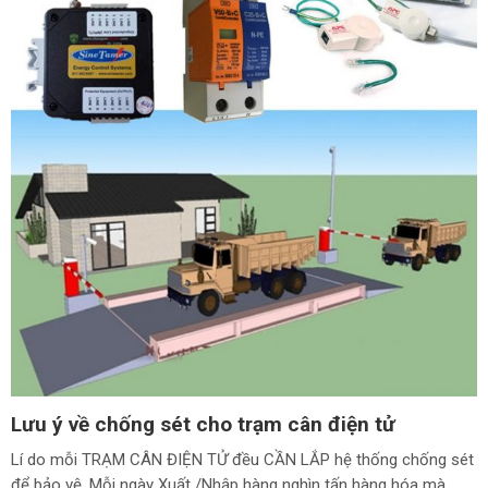
Lưu ý về chống sét cho trạm cân điện tử
Lí do mỗi TRẠM CÂN ĐIỆN TỬ đều CẦN LẮP hệ thống chống sét
để bảo vệ. Mỗi ngày Xuất /Nhập hàng nghìn tấn hàng hóa mà