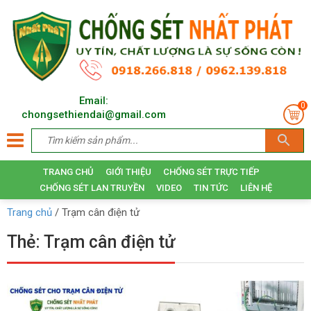
Email:
0
chongsethiendai@gmail.com
TRANG CHỦ
GIỚI THIỆU
CHỐNG SÉT TRỰC TIẾP
CHỐNG SÉT LAN TRUYỀN
VIDEO
TIN TỨC
LIÊN HỆ
Trang chủ
/
Trạm cân điện tử
Thẻ:
Trạm cân điện tử