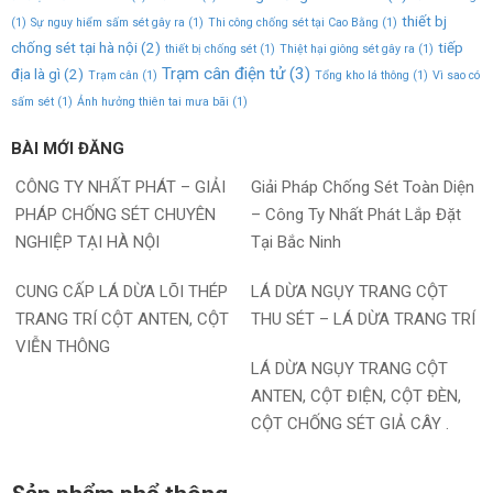
thiết bj
(1)
Sự nguy hiểm sấm sét gây ra
(1)
Thi công chống sét tại Cao Bằng
(1)
chống sét tại hà nội
(2)
tiếp
thiết bị chống sét
(1)
Thiệt hại giông sét gây ra
(1)
Trạm cân điện tử
(3)
địa là gì
(2)
Trạm cân
(1)
Tổng kho lá thông
(1)
Vì sao có
sấm sét
(1)
Ảnh hưởng thiên tai mưa bãi
(1)
BÀI MỚI ĐĂNG
CÔNG TY NHẤT PHÁT – GIẢI
Giải Pháp Chống Sét Toàn Diện
PHÁP CHỐNG SÉT CHUYÊN
– Công Ty Nhất Phát Lắp Đặt
NGHIỆP TẠI HÀ NỘI
Tại Bắc Ninh
CUNG CẤP LÁ DỪA LÕI THÉP
LÁ DỪA NGỤY TRANG CỘT
TRANG TRÍ CỘT ANTEN, CỘT
THU SÉT – LÁ DỪA TRANG TRÍ
VIỄN THÔNG
LÁ DỪA NGỤY TRANG CỘT
ANTEN, CỘT ĐIỆN, CỘT ĐÈN,
CỘT CHỐNG SÉT GIẢ CÂY .