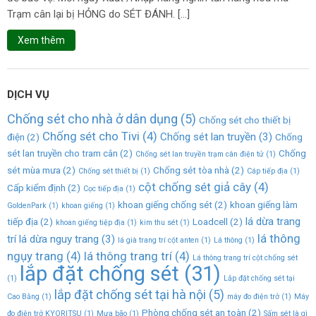
Trạm cân lại bị HỎNG do SÉT ĐÁNH. […]
Xem thêm
DỊCH VỤ
Chống sét cho nhà ở dân dụng
(5)
Chống sét cho thiết bị
Chống sét cho Tivi
(4)
Chống sét lan truyền
(3)
điện
(2)
Chống
sét lan truyền cho tram cân
(2)
Chống
Chống sét lan truyền trạm cân điện tử
(1)
sét mùa mưa
(2)
Chống sét tòa nhà
(2)
Chống sét thiết bị
(1)
Cáp tiếp địa
(1)
cột chống sét giả cây
(4)
Cấp kiểm định
(2)
Cọc tiếp địa
(1)
khoan giếng chống sét
(2)
khoan giếng làm
GoldenPark
(1)
khoan giếng
(1)
lá dừa trang
tiếp địa
(2)
Loadcell
(2)
khoan giếng tiệp địa
(1)
kim thu sét
(1)
lá thông
trí lá dừa nguy trang
(3)
lá già trang trí cột anten
(1)
Lá thông
(1)
ngụy trang
(4)
lá thông trang trí
(4)
Lá thông trang trí cột chống sét
lắp đặt chống sét
(31)
(1)
Lắp đặt chống sét tại
lắp đặt chống sét tại hà nội
(5)
Cao Bằng
(1)
máy đo điện trở
(1)
Máy
Phòng chống sét an toàn
(2)
đo điện trở KYORITSU
(1)
Mưa bão
(1)
Sấm sét là gì