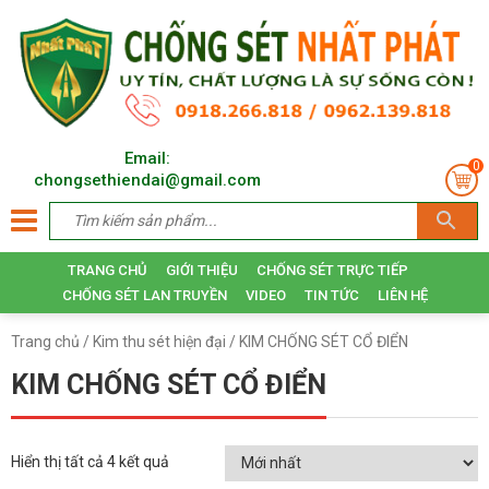
Email:
0
chongsethiendai@gmail.com
TRANG CHỦ
GIỚI THIỆU
CHỐNG SÉT TRỰC TIẾP
CHỐNG SÉT LAN TRUYỀN
VIDEO
TIN TỨC
LIÊN HỆ
Trang chủ
/
Kim thu sét hiện đại
/ KIM CHỐNG SÉT CỔ ĐIỂN
KIM CHỐNG SÉT CỔ ĐIỂN
Hiển thị tất cả 4 kết quả