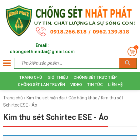
Email:
0
chongsethiendai@gmail.com
TRANG CHỦ
GIỚI THIỆU
CHỐNG SÉT TRỰC TIẾP
CHỐNG SÉT LAN TRUYỀN
VIDEO
TIN TỨC
LIÊN HỆ
Trang chủ
/
Kim thu sét hiện đại
/
Các hãng khác
/ Kim thu sét
Schirtec ESE - Áo
Kim thu sét Schirtec ESE - Áo