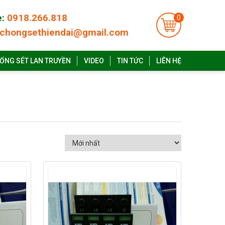
e:
0918.266.818
0
chongsethiendai@gmail.com
ỐNG SÉT LAN TRUYỀN
VIDEO
TIN TỨC
LIÊN HỆ