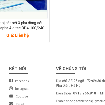
t bị cắt sét 3 pha dòng sét
/pha Aiditec BD4-100/240
Giá: Liên hệ
KẾT NỐI
VỀ CHÚNG TÔI
Địa chỉ: Số 25 ngõ 172/69/30 
Facebook
Phú Diễn, Hà Nội
Instagram
Điện thoại:
0918.266.818
– Mr.
Youtube
Email:
chongsethiendai@gmail
Email