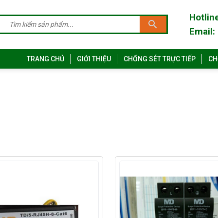
Hotlin
Email:
TRANG CHỦ
GIỚI THIỆU
CHỐNG SÉT TRỰC TIẾP
CH