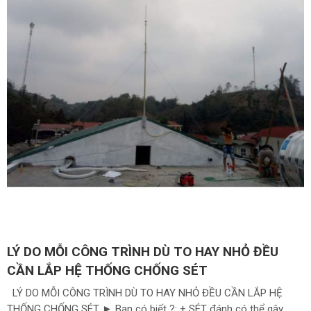
LÝ DO MỖI CÔNG TRÌNH DÙ TO HAY NHỎ ĐỀU
CẦN LẮP HỆ THỐNG CHỐNG SÉT
LÝ DO MỖI CÔNG TRÌNH DÙ TO HAY NHỎ ĐỀU CẦN LẮP HỆ
THỐNG CHỐNG SÉT ► Bạn có biết ?: + SÉT đánh có thể gây