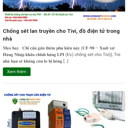
Chống sét lan truyền cho Tivi, đồ điện tử trong
nhà
𝐌𝐞̣𝐨 𝐡𝐚𝐲 : 𝐂𝐡𝐢̉ 𝐜𝐚̂̀𝐧 𝐠𝐚̆́𝐧 𝐭𝐡𝐞̂𝐦 𝐩𝐡𝐮̣ 𝐤𝐢𝐞̣̂𝐧 𝐧𝐚̀𝐲 (𝐂𝐅-𝟗𝟎 – 𝐗𝐮𝐚̂́𝐭 𝐱𝐮̛́ :
𝐇𝐚̀𝐧𝐠 𝐍𝐡𝐚̣̂𝐩 𝐤𝐡𝐚̂̉𝐮 𝐜𝐡𝐢́𝐧𝐡 𝐡𝐚̃𝐧𝐠 𝐋𝐏𝐈 (𝐔́𝐜) chống sét cho Tivi)), Tivi
𝐧𝐡𝐚̀ 𝐛𝐚̣𝐧 𝐬𝐞̃ 𝐤𝐡𝐨̂𝐧𝐠 𝐜𝐨̀𝐧 𝐥𝐨 𝐛𝐢̣ 𝐡𝐨̉𝐧𝐠 […]
Xem thêm