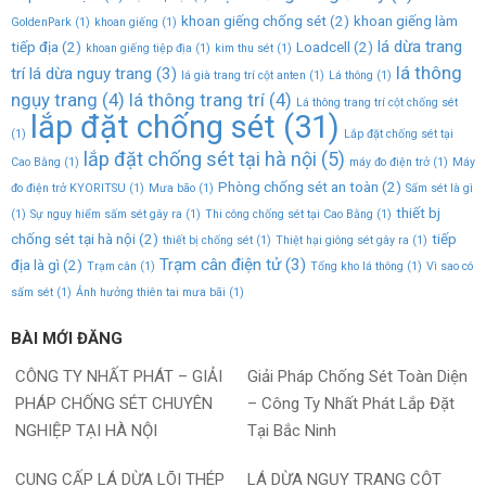
khoan giếng chống sét
(2)
khoan giếng làm
GoldenPark
(1)
khoan giếng
(1)
lá dừa trang
tiếp địa
(2)
Loadcell
(2)
khoan giếng tiệp địa
(1)
kim thu sét
(1)
lá thông
trí lá dừa nguy trang
(3)
lá già trang trí cột anten
(1)
Lá thông
(1)
ngụy trang
(4)
lá thông trang trí
(4)
Lá thông trang trí cột chống sét
lắp đặt chống sét
(31)
(1)
Lắp đặt chống sét tại
lắp đặt chống sét tại hà nội
(5)
Cao Bằng
(1)
máy đo điện trở
(1)
Máy
Phòng chống sét an toàn
(2)
đo điện trở KYORITSU
(1)
Mưa bão
(1)
Sấm sét là gì
thiết bj
(1)
Sự nguy hiểm sấm sét gây ra
(1)
Thi công chống sét tại Cao Bằng
(1)
chống sét tại hà nội
(2)
tiếp
thiết bị chống sét
(1)
Thiệt hại giông sét gây ra
(1)
Trạm cân điện tử
(3)
địa là gì
(2)
Trạm cân
(1)
Tổng kho lá thông
(1)
Vì sao có
sấm sét
(1)
Ảnh hưởng thiên tai mưa bãi
(1)
BÀI MỚI ĐĂNG
CÔNG TY NHẤT PHÁT – GIẢI
Giải Pháp Chống Sét Toàn Diện
PHÁP CHỐNG SÉT CHUYÊN
– Công Ty Nhất Phát Lắp Đặt
NGHIỆP TẠI HÀ NỘI
Tại Bắc Ninh
CUNG CẤP LÁ DỪA LÕI THÉP
LÁ DỪA NGỤY TRANG CỘT