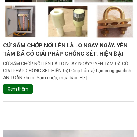
CỨ SẤM CHỚP NỔI LÊN LÀ LO NGAY NGÁY. YÊN
TÂM ĐÃ CÓ GIẢI PHÁP CHỐNG SÉT. HIỆN ĐẠI
CỨ SẤM CHỚP NỔI LÊN LÀ LO NGAY NGÁY?! YÊN TÂM ĐÃ CÓ
GIẢI PHÁP CHỐNG SÉT HIỆN ĐẠI Giúp bảo vệ bạn cùng gia đình
AN TOÀN khi có Sấm chớp, mưa bão. Hệ […]
Xem thêm