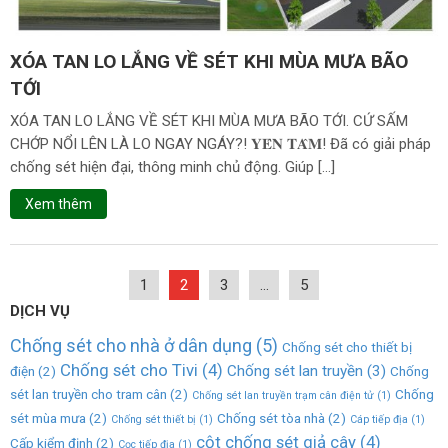
XÓA TAN LO LẮNG VỀ SÉT KHI MÙA MƯA BÃO
TỚI
XÓA TAN LO LẮNG VỀ SÉT KHI MÙA MƯA BÃO TỚI. CỨ SẤM
CHỚP NỔI LÊN LÀ LO NGAY NGÁY?! 𝐘𝐄̂𝐍 𝐓𝐀̂𝐌! Đã có giải pháp
chống sét hiện đại, thông minh chủ động. Giúp […]
Xem thêm
1
2
3
…
5
DỊCH VỤ
Chống sét cho nhà ở dân dụng
(5)
Chống sét cho thiết bị
Chống sét cho Tivi
(4)
Chống sét lan truyền
(3)
điện
(2)
Chống
sét lan truyền cho tram cân
(2)
Chống
Chống sét lan truyền trạm cân điện tử
(1)
sét mùa mưa
(2)
Chống sét tòa nhà
(2)
Chống sét thiết bị
(1)
Cáp tiếp địa
(1)
cột chống sét giả cây
(4)
Cấp kiểm định
(2)
Cọc tiếp địa
(1)