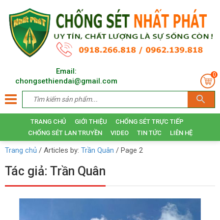
Email:
0
chongsethiendai@gmail.com
TRANG CHỦ
GIỚI THIỆU
CHỐNG SÉT TRỰC TIẾP
CHỐNG SÉT LAN TRUYỀN
VIDEO
TIN TỨC
LIÊN HỆ
Trang chủ
/
Articles by:
Trần Quân
/
Page 2
Tác giả:
Trần Quân