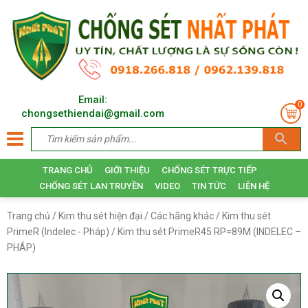
Email:
0
chongsethiendai@gmail.com
TRANG CHỦ
GIỚI THIỆU
CHỐNG SÉT TRỰC TIẾP
CHỐNG SÉT LAN TRUYỀN
VIDEO
TIN TỨC
LIÊN HỆ
Trang chủ
/
Kim thu sét hiện đại
/
Các hãng khác
/
Kim thu sét
PrimeR (Indelec - Pháp)
/ Kim thu sét PrimeR45 RP=89M (INDELEC –
PHÁP)