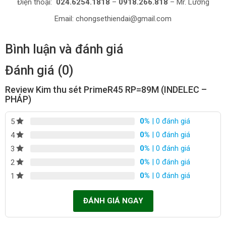
Điện thoại:
024.6254.1818
–
0918.266.818
– Mr. Lương
Email: chongsethiendai@gmail.com
Bình luận và đánh giá
Đánh giá (0)
Review Kim thu sét PrimeR45 RP=89M (INDELEC –
PHÁP)
0%
| 0 đánh giá
5
0%
| 0 đánh giá
4
0%
| 0 đánh giá
3
0%
| 0 đánh giá
2
0%
| 0 đánh giá
1
ĐÁNH GIÁ NGAY