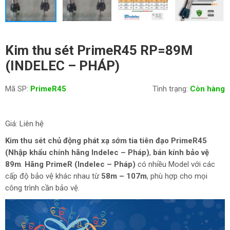
Kim thu sét PrimeR45 RP=89M
(INDELEC – PHÁP)
Mã SP:
PrimeR45
Tình trạng:
Còn hàng
Giá: Liên hệ
Kim thu sét chủ động phát xạ sớm tia tiên đạo
PrimeR45
(Nhập khẩu chính hãng Indelec – Pháp)
,
bán kính bảo vệ
89m
.
Hãng PrimeR (Indelec – Pháp)
có nhiều Model với các
cấp độ bảo vệ khác nhau từ
58m – 107m
, phù hợp cho mọi
công trình cần bảo vệ.