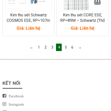
Kim thu sét Schwartz
Kim thu sét CORE ESE,
COSMOS ESE, RP=107m
RP=89M – Schwartz (Thổ
Nhĩ Kỳ)
Giá: Liên hệ
Giá: Liên hệ
←
1
2
3
4
5
6
→
KẾT NỐI
Facebook
Instagram