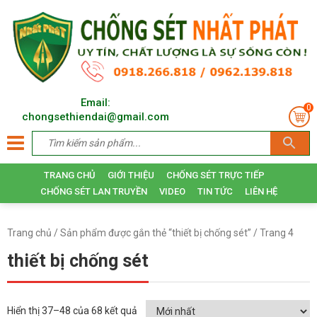
Email:
0
chongsethiendai@gmail.com
TRANG CHỦ
GIỚI THIỆU
CHỐNG SÉT TRỰC TIẾP
CHỐNG SÉT LAN TRUYỀN
VIDEO
TIN TỨC
LIÊN HỆ
Trang chủ
/
Sản phẩm được gắn thẻ “thiết bị chống sét”
/ Trang 4
thiết bị chống sét
Hiển thị 37–48 của 68 kết quả