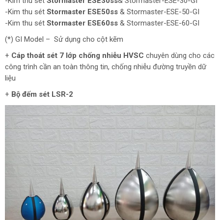
-Kim thu sét
Stormaster ESE30ss
& Stormaster-ESE-30-GI
-Kim thu sét
Stormaster ESE50ss
& Stormaster-ESE-50-GI
-Kim thu sét
Stormaster ESE60ss
& Stormaster-ESE-60-GI
(*) GI Model – Sử dụng cho cột kẽm
+
Cáp thoát sét 7 lớp chống nhiễu HVSC
chuyên dùng cho các
công trình cần an toàn thông tin, chống nhiễu đường truyền dữ
liệu
+
Bộ đếm sét LSR-2