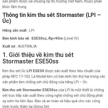
sản phẩm được ưa chuộng tại thị trường Việt Nam, thuộc phân
khúc tầm trung.
Thông tin kim thu sét Stormaster (LPI –
Úc)
Hãng sản xuất
: LPI
Bán kính bảo vệ
:
ESE50ss, Rp=95m
(Level IV)
Xuất xứ
: AUSTRALIA
1. Giới thiệu về kim thu sét
Stormaster ESE50ss
Kim thu sét Úc
LPI ESE50
được sản xuất theo tiêu chuẩn của
pháp NFC 17-102. Là Model kim có bán kính lớn thứ hai trong các
sản phẩm kim chống sét chủ động của hãng LPI – Úc.
Kim thu sét Stormaster ESE50ss
của LPI là một thiết bị chống
sét trực tiếp sản xuất theo công nghệ chống sét chủ động phát
xạ sớm tia tiên đạo. Bảo vệ an toàn và hiệu quả cho các công
trình trước thiên tai Giông Sét.