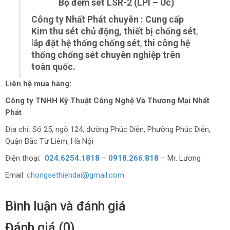
Bộ đếm sét LSR-2 (LPI – Úc)
Công ty Nhất Phát chuyên : Cung cấp
Kim thu sét chủ động, thiết bị chống sét
,
l
ắp đặt hệ thống chống sét
,
thi công hệ
thống chống sét chuyên nghiệp trên
toàn quốc.
Liên hệ mua hàng:
Công ty TNHH Kỹ Thuật Công Nghệ Và Thương Mại Nhất
Phát
Địa chỉ: Số 25, ngõ 124, đường Phúc Diễn, Phường Phúc Diễn,
Quận Bắc Từ Liêm, Hà Nội
Điện thoại:
024.6254.1818
–
0918.266.818
– Mr. Lương
Email:
chongsethiendai@gmail.com
Bình luận và đánh giá
Đánh giá (0)