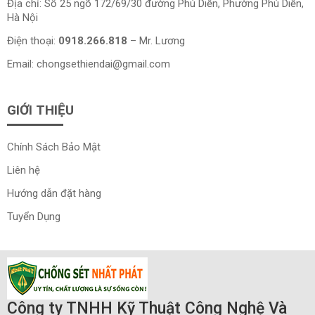
Địa chỉ: Số 25 ngõ 172/69/30 đường Phú Diễn, Phường Phú Diễn,
Hà Nội
Điện thoại:
0918.266.818
– Mr. Lương
Email:
chongsethiendai@gmail.com
GIỚI THIỆU
Chính Sách Bảo Mật
Liên hệ
Hướng dẫn đặt hàng
Tuyển Dụng
Công ty TNHH Kỹ Thuật Công Nghệ Và