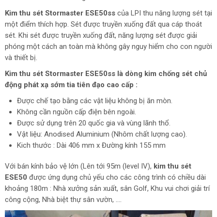
Kim thu sét Stormaster ESE50ss
của LPI thu năng lượng sét tại
một điểm thích hợp. Sét được truyền xuống đất qua cáp thoát
sét. Khi sét được truyền xuống đất, năng lượng sét được giải
phóng một cách an toàn mà không gây nguy hiểm cho con người
và thiết bị.
Kim thu sét Stormaster ESE50ss là dòng kim chống sét chủ
động phát xạ sớm tia tiên đạo cao cấp :
Được chế tạo bằng các vật liệu không bị ăn mòn.
Không cần nguồn cấp điện bên ngoài.
Được sử dụng trên 20 quốc gia và vùng lãnh thổ.
Vật liệu: Anodised Aluminium (Nhôm chất lượng cao).
Kich thước : Dài 406 mm x Đường kính 155 mm
Với bán kính bảo vệ lớn (Lên tới 95m (level IV),
kim thu sét
ESE50
được ứng dụng chủ yếu cho các công trình có chiều dài
khoảng 180m : Nhà xưởng sản xuất, sân Golf, Khu vui chơi giải trí
công cộng, Nhà biệt thự sân vườn, ….