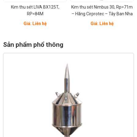
Kim thu sét LIVA BX125T,
Kim thu sét Nimbus 30, Rp=71m
RP=84M
– Hãng Cirprotec – Tây Ban Nha
Giá: Liên hệ
Giá: Liên hệ
Sản phẩm phổ thông