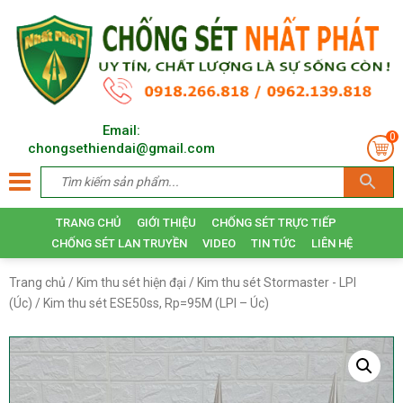
Email:
0
chongsethiendai@gmail.com
TRANG CHỦ
GIỚI THIỆU
CHỐNG SÉT TRỰC TIẾP
CHỐNG SÉT LAN TRUYỀN
VIDEO
TIN TỨC
LIÊN HỆ
Trang chủ
/
Kim thu sét hiện đại
/
Kim thu sét Stormaster - LPI
(Úc)
/ Kim thu sét ESE50ss, Rp=95M (LPI – Úc)