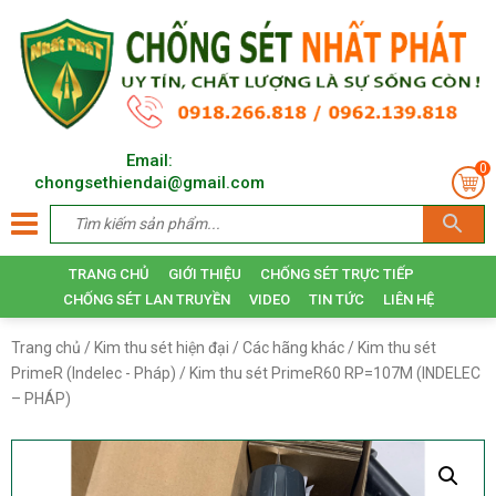
Email:
0
chongsethiendai@gmail.com
TRANG CHỦ
GIỚI THIỆU
CHỐNG SÉT TRỰC TIẾP
CHỐNG SÉT LAN TRUYỀN
VIDEO
TIN TỨC
LIÊN HỆ
Trang chủ
/
Kim thu sét hiện đại
/
Các hãng khác
/
Kim thu sét
PrimeR (Indelec - Pháp)
/ Kim thu sét PrimeR60 RP=107M (INDELEC
– PHÁP)