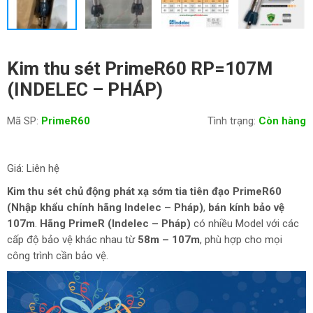
Kim thu sét PrimeR60 RP=107M
(INDELEC – PHÁP)
Mã SP:
PrimeR60
Tình trạng:
Còn hàng
Giá: Liên hệ
Kim thu sét chủ động phát xạ sớm tia tiên đạo
PrimeR60
(Nhập khẩu chính hãng Indelec – Pháp)
,
bán kính bảo vệ
107m
.
Hãng PrimeR (Indelec – Pháp)
có nhiều Model với các
cấp độ bảo vệ khác nhau từ
58m – 107m
, phù hợp cho mọi
công trình cần bảo vệ.