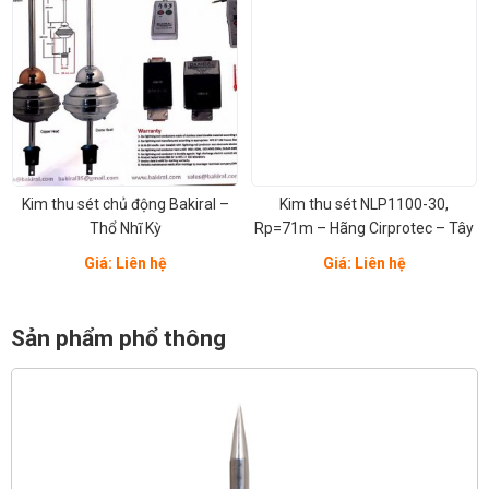
Kim thu sét chủ động Bakiral –
Kim thu sét NLP1100-30,
Thổ Nhĩ Kỳ
Rp=71m – Hãng Cirprotec – Tây
Ban Nha
Giá: Liên hệ
Giá: Liên hệ
Sản phẩm phổ thông