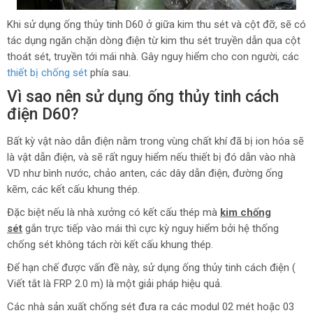
Khi sử dụng ống thủy tinh D60 ở giữa kim thu sét và cột đỡ, sẽ có
tác dụng ngăn chặn dòng điện từ kim thu sét truyền dẫn qua cột
thoát sét, truyền tới mái nhà. Gây nguy hiểm cho con người, các
thiết bị chống sét
phía sau.
Vì sao nên sử dụng ống thủy tinh cách
điện D60?
Bất kỳ vật nào dẫn điện nằm trong vùng chất khí đã bị ion hóa sẽ
là vật dẫn điện, và sẽ rất nguy hiểm nếu thiết bị đó dẫn vào nhà
VD như bình nước, chảo anten, các dây dẫn điện, đường ống
kẽm, các kết cấu khung thép.
Đặc biệt nếu là nhà xưởng có kết cấu thép mà
kim chống
sét
gắn trực tiếp vào mái thì cực kỳ nguy hiểm bởi hệ thống
chống sét không tách rời kết cấu khung thép.
Để hạn chế được vấn đề này, sử dụng ống thủy tinh cách điện (
Viết tắt là FRP 2.0 m) là một giải pháp hiệu quả.
Các nhà sản xuất chống sét đưa ra các modul 02 mét hoặc 03