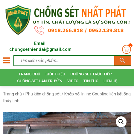
Email:
0
chongsethiendai@gmail.com
TRANG CHỦ
GIỚI THIỆU
CHỐNG SÉT TRỰC TIẾP
CHỐNG SÉT LAN TRUYỀN
VIDEO
TIN TỨC
LIÊN HỆ
Trang chủ
/
Phụ kiện chống sét
/ Khớp nối Inline Coupling liên kết ống
thủy tinh