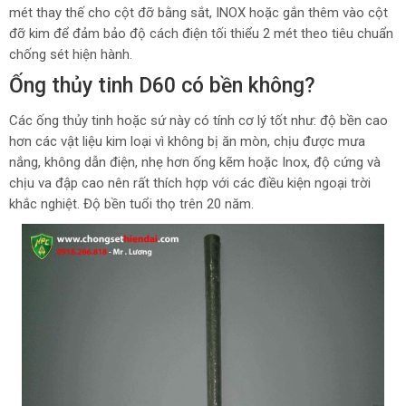
mét thay thế cho cột đỡ bằng sắt, INOX hoặc gắn thêm vào cột
đỡ kim để đảm bảo độ cách điện tối thiểu 2 mét theo tiêu chuẩn
chống sét hiện hành.
Ống thủy tinh D60 có bền không?
Các ống thủy tinh hoặc sứ này có tính cơ lý tốt như: độ bền cao
hơn các vật liệu kim loại vì không bị ăn mòn, chịu được mưa
nắng, không dẫn điện, nhẹ hơn ống kẽm hoặc Inox, độ cứng và
chịu va đập cao nên rất thích hợp với các điều kiện ngoại trời
khắc nghiệt. Độ bền tuổi thọ trên 20 năm.