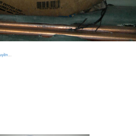
ruyền
….