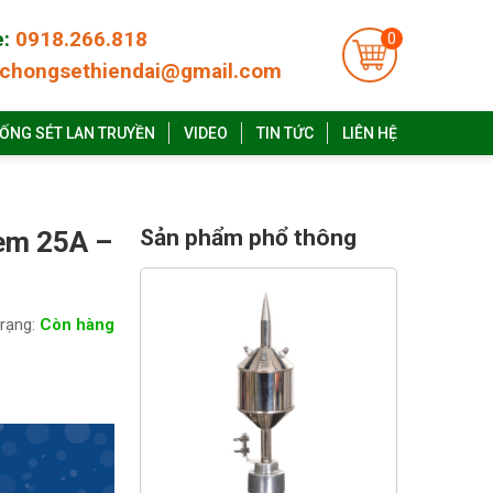
e:
0918.266.818
0
chongsethiendai@gmail.com
ỐNG SÉT LAN TRUYỀN
VIDEO
TIN TỨC
LIÊN HỆ
Sản phẩm phổ thông
gem 25A –
trạng:
Còn hàng