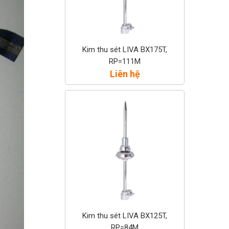
Kim thu sét LIVA BX175T,
RP=111M
Liên hệ
Kim thu sét LIVA BX125T,
RP=84M