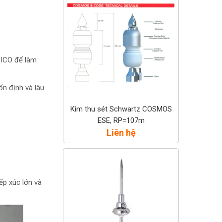
RICO để làm
ổn định và lâu
Kim thu sét Schwartz COSMOS
ESE, RP=107m
Liên hệ
ếp xúc lớn và