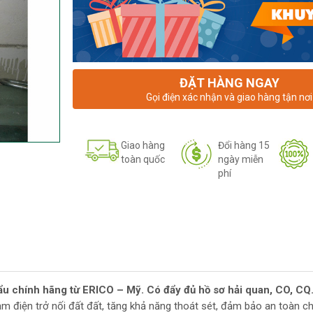
ĐẶT HÀNG NGAY
Gọi điện xác nhận và giao hàng tận nơi
Giao hàng
Đổi hàng 15
toàn quốc
ngày miễn
phí
ẩu chính hãng từ ERICO – Mỹ.
Có đẩy đủ hồ sơ hải quan, CO, CQ
ảm điện trở nối đất đất, tăng khả năng thoát sét, đảm bảo an toàn c