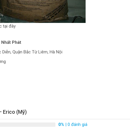
 tại đây
 Nhất Phát
c Diễn, Quận Bắc Từ Liêm, Hà Nội
ơng
 Erico (Mỹ)
0%
| 0 đánh giá