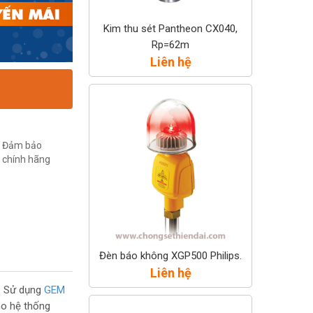
Kim thu sét Pantheon CX040,
Rp=62m
Liên hệ
Đảm bảo
chính hãng
Đèn báo không XGP500 Philips.
Liên hệ
.
Sử dụng
GEM
ho hệ thống