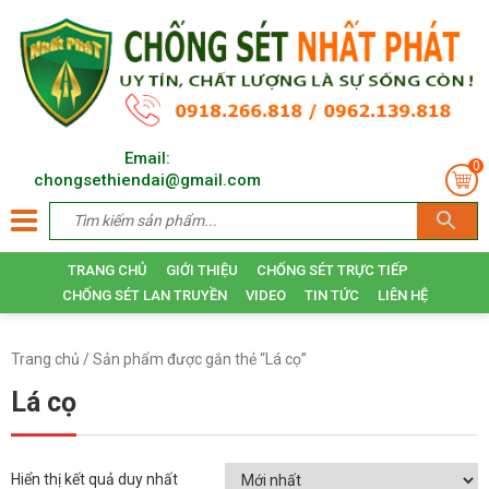
Email:
0
chongsethiendai@gmail.com
TRANG CHỦ
GIỚI THIỆU
CHỐNG SÉT TRỰC TIẾP
CHỐNG SÉT LAN TRUYỀN
VIDEO
TIN TỨC
LIÊN HỆ
Trang chủ
/ Sản phẩm được gắn thẻ “Lá cọ”
Lá cọ
Hiển thị kết quả duy nhất