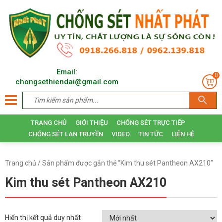
Email:
0
chongsethiendai@gmail.com
TRANG CHỦ
GIỚI THIỆU
CHỐNG SÉT TRỰC TIẾP
CHỐNG SÉT LAN TRUYỀN
VIDEO
TIN TỨC
LIÊN HỆ
Trang chủ
/ Sản phẩm được gắn thẻ “Kim thu sét Pantheon AX210”
Kim thu sét Pantheon AX210
Hiển thị kết quả duy nhất