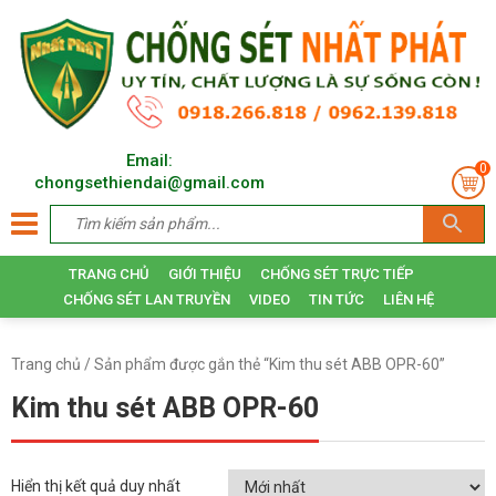
Email:
0
chongsethiendai@gmail.com
TRANG CHỦ
GIỚI THIỆU
CHỐNG SÉT TRỰC TIẾP
CHỐNG SÉT LAN TRUYỀN
VIDEO
TIN TỨC
LIÊN HỆ
Trang chủ
/ Sản phẩm được gắn thẻ “Kim thu sét ABB OPR-60”
Kim thu sét ABB OPR-60
Hiển thị kết quả duy nhất