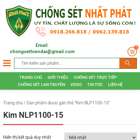
Email:
0
chongsethiendai@gmail.com
TRANG CHỦ
GIỚI THIỆU
CHỐNG SÉT TRỰC TIẾP
CHỐNG SÉT LAN TRUYỀN
VIDEO
TIN TỨC
LIÊN HỆ
Trang chủ
/ Sản phẩm được gắn thẻ “Kim NLP1100-15”
Kim NLP1100-15
Hiển thị kết quả duy nhất