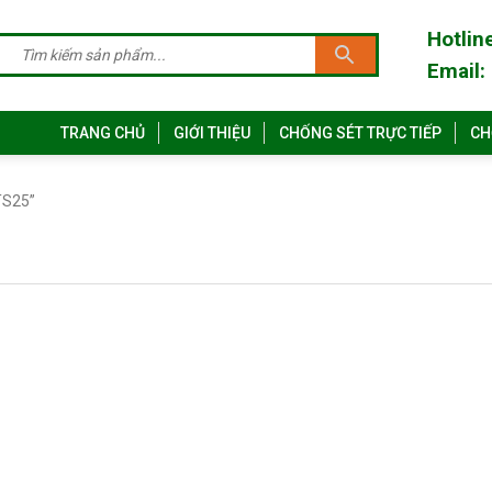
Hotlin
Email:
TRANG CHỦ
GIỚI THIỆU
CHỐNG SÉT TRỰC TIẾP
CH
TS25”