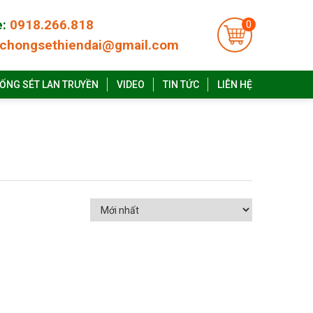
e:
0918.266.818
0
chongsethiendai@gmail.com
ỐNG SÉT LAN TRUYỀN
VIDEO
TIN TỨC
LIÊN HỆ