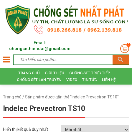
Email:
0
chongsethiendai@gmail.com
TRANG CHỦ
GIỚI THIỆU
CHỐNG SÉT TRỰC TIẾP
CHỐNG SÉT LAN TRUYỀN
VIDEO
TIN TỨC
LIÊN HỆ
Trang chủ
/ Sản phẩm được gắn thẻ “Indelec Prevectron TS10”
Indelec Prevectron TS10
Hiển thị kết quả duy nhất