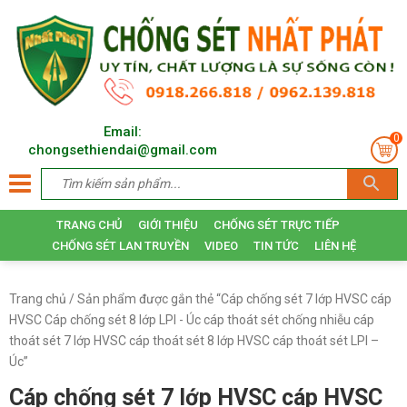
Email:
0
chongsethiendai@gmail.com
TRANG CHỦ
GIỚI THIỆU
CHỐNG SÉT TRỰC TIẾP
CHỐNG SÉT LAN TRUYỀN
VIDEO
TIN TỨC
LIÊN HỆ
Trang chủ
/ Sản phẩm được gắn thẻ “Cáp chống sét 7 lớp HVSC cáp
HVSC Cáp chống sét 8 lớp LPI - Úc cáp thoát sét chống nhiễu cáp
thoát sét 7 lớp HVSC cáp thoát sét 8 lớp HVSC cáp thoát sét LPI –
Úc”
Cáp chống sét 7 lớp HVSC cáp HVSC