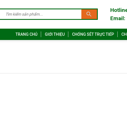
Hotlin
Email:
TRANG CHỦ
GIỚI THIỆU
CHỐNG SÉT TRỰC TIẾP
CH