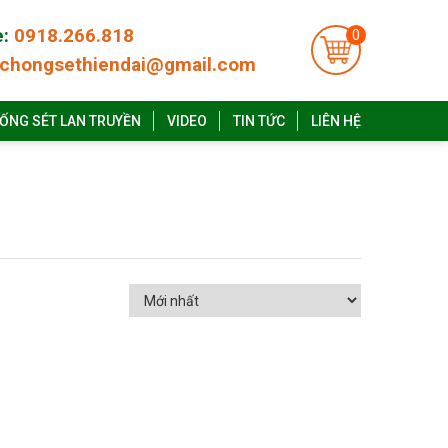
e:
0918.266.818
0
chongsethiendai@gmail.com
ỐNG SÉT LAN TRUYỀN
VIDEO
TIN TỨC
LIÊN HỆ