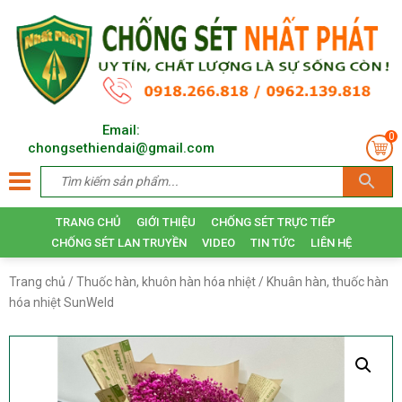
Email:
0
chongsethiendai@gmail.com
TRANG CHỦ
GIỚI THIỆU
CHỐNG SÉT TRỰC TIẾP
CHỐNG SÉT LAN TRUYỀN
VIDEO
TIN TỨC
LIÊN HỆ
Trang chủ
/
Thuốc hàn, khuôn hàn hóa nhiệt
/ Khuân hàn, thuốc hàn
hóa nhiệt SunWeld