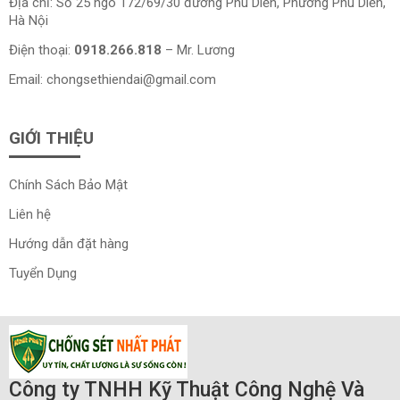
Địa chỉ: Số 25 ngõ 172/69/30 đường Phú Diễn, Phường Phú Diễn,
Hà Nội
Điện thoại:
0918.266.818
– Mr. Lương
Email:
chongsethiendai@gmail.com
GIỚI THIỆU
Chính Sách Bảo Mật
Liên hệ
Hướng dẫn đặt hàng
Tuyển Dụng
Công ty TNHH Kỹ Thuật Công Nghệ Và