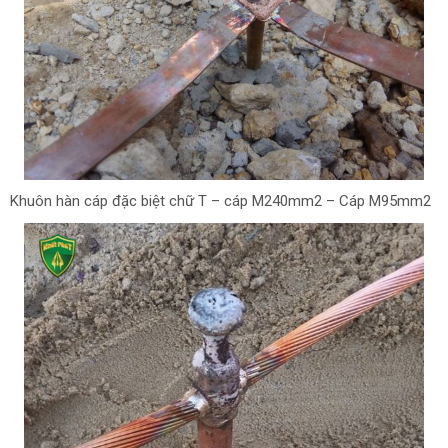
Khuôn hàn cáp đặc biệt chữ T – cáp M240mm2 – Cáp M95mm2