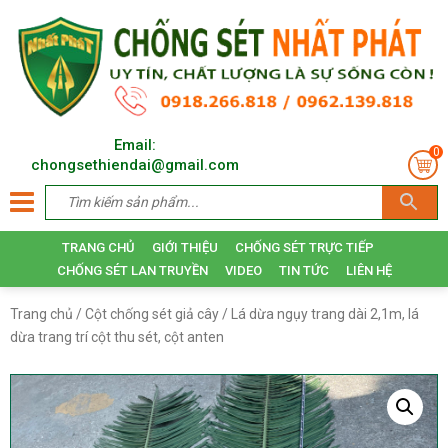
Email:
0
chongsethiendai@gmail.com
TRANG CHỦ
GIỚI THIỆU
CHỐNG SÉT TRỰC TIẾP
CHỐNG SÉT LAN TRUYỀN
VIDEO
TIN TỨC
LIÊN HỆ
Trang chủ
/
Cột chống sét giả cây
/ Lá dừa ngụy trang dài 2,1m, lá
dừa trang trí cột thu sét, cột anten