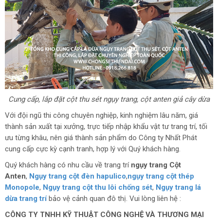
Cung cấp, lắp đặt cột thu sét ngụy trang, cột anten giả cây dừa
Với đội ngũ thi công chuyên nghiệp, kinh nghiệm lâu năm, giá
thành sản xuất tại xưởng, trực tiếp nhập khẩu vật tư trang trí, tối
ưu từng khâu, nên giá thành sản phẩm do Công ty Nhất Phát
cung cấp cực kỳ cạnh tranh, hợp lý với Quý khách hàng.
Quý khách hàng có nhu cầu về trang trí
ngụy trang Cột
Anten
,
Ngụy trang cột đèn hapulico
,
ngụy trang cột thép
Monopole
,
Ngụy trang cột thu lôi chống sét
,
Ngụy trang lá
dừa trang trí
bảo vệ cảnh quan đô thị. Vui lòng liên hệ :
CÔNG TY TNHH KỸ THUẬT CÔNG NGHỆ VÀ THƯƠNG MẠI