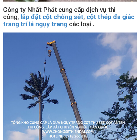
Công ty Nhất Phát cung cấp dịch vụ thi
công,
lắp đặt cột chống sét
,
cột thép đa giác
trang trí lá ngụy trang
các loại .