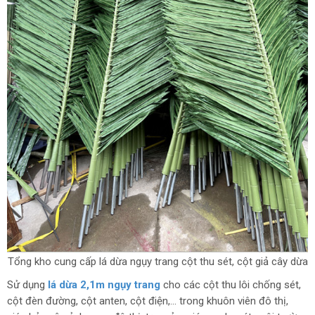
Tổng kho cung cấp lá dừa ngụy trang cột thu sét, cột giả cây dừa
Sử dụng
lá dừa 2,1m ngụy trang
cho các cột thu lôi chống sét,
cột đèn đường, cột anten, cột điện,… trong khuôn viên đô thị,