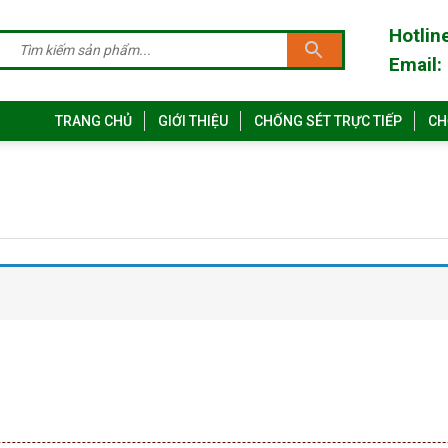
Hotlin
Email:
TRANG CHỦ
GIỚI THIỆU
CHỐNG SÉT TRỰC TIẾP
CH