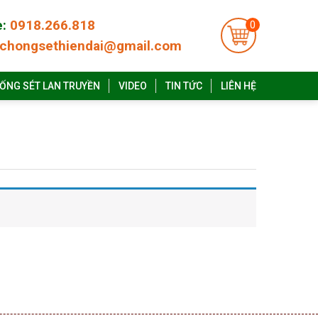
e:
0918.266.818
0
chongsethiendai@gmail.com
ỐNG SÉT LAN TRUYỀN
VIDEO
TIN TỨC
LIÊN HỆ