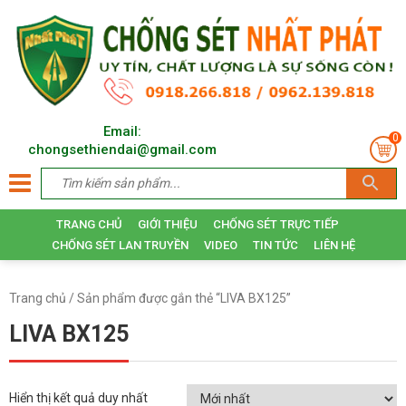
Email:
0
chongsethiendai@gmail.com
TRANG CHỦ
GIỚI THIỆU
CHỐNG SÉT TRỰC TIẾP
CHỐNG SÉT LAN TRUYỀN
VIDEO
TIN TỨC
LIÊN HỆ
Trang chủ
/ Sản phẩm được gắn thẻ “LIVA BX125”
LIVA BX125
Hiển thị kết quả duy nhất