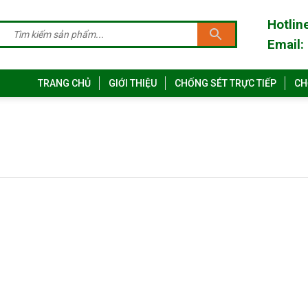
Hotlin
Email:
TRANG CHỦ
GIỚI THIỆU
CHỐNG SÉT TRỰC TIẾP
CH