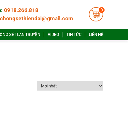
e:
0918.266.818
0
chongsethiendai@gmail.com
ỐNG SÉT LAN TRUYỀN
VIDEO
TIN TỨC
LIÊN HỆ