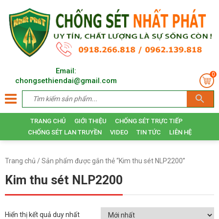
Email:
0
chongsethiendai@gmail.com
TRANG CHỦ
GIỚI THIỆU
CHỐNG SÉT TRỰC TIẾP
CHỐNG SÉT LAN TRUYỀN
VIDEO
TIN TỨC
LIÊN HỆ
Trang chủ
/ Sản phẩm được gắn thẻ “Kim thu sét NLP2200”
Kim thu sét NLP2200
Hiển thị kết quả duy nhất