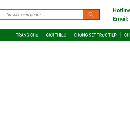
Hotlin
Email:
TRANG CHỦ
GIỚI THIỆU
CHỐNG SÉT TRỰC TIẾP
CH