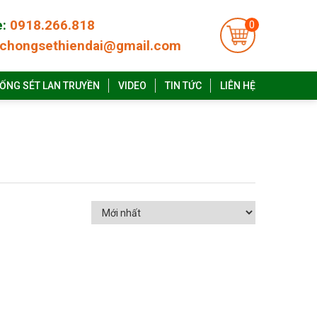
e:
0918.266.818
0
chongsethiendai@gmail.com
ỐNG SÉT LAN TRUYỀN
VIDEO
TIN TỨC
LIÊN HỆ