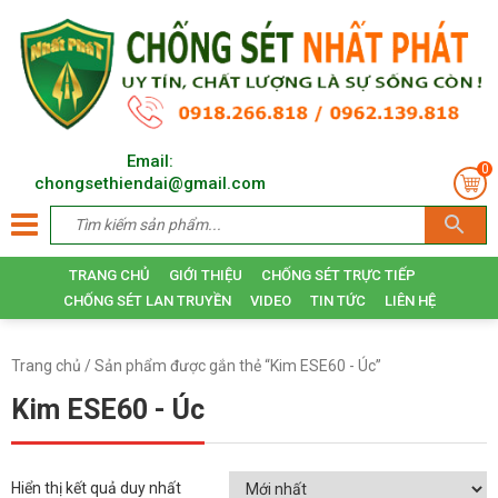
Email:
0
chongsethiendai@gmail.com
TRANG CHỦ
GIỚI THIỆU
CHỐNG SÉT TRỰC TIẾP
CHỐNG SÉT LAN TRUYỀN
VIDEO
TIN TỨC
LIÊN HỆ
Trang chủ
/ Sản phẩm được gắn thẻ “Kim ESE60 - Úc”
Kim ESE60 - Úc
Hiển thị kết quả duy nhất