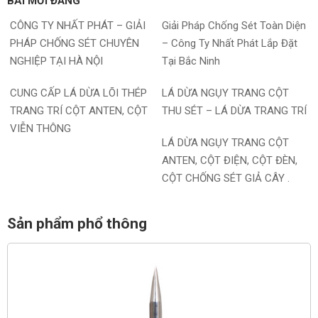
BÀI MỚI ĐĂNG
CÔNG TY NHẤT PHÁT – GIẢI
Giải Pháp Chống Sét Toàn Diện
PHÁP CHỐNG SÉT CHUYÊN
– Công Ty Nhất Phát Lắp Đặt
NGHIỆP TẠI HÀ NỘI
Tại Bắc Ninh
CUNG CẤP LÁ DỪA LÕI THÉP
LÁ DỪA NGỤY TRANG CỘT
TRANG TRÍ CỘT ANTEN, CỘT
THU SÉT – LÁ DỪA TRANG TRÍ
VIỄN THÔNG
LÁ DỪA NGỤY TRANG CỘT
ANTEN, CỘT ĐIỆN, CỘT ĐÈN,
CỘT CHỐNG SÉT GIẢ CÂY .
Sản phẩm phổ thông