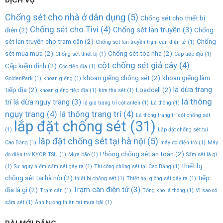
Chống sét cho nhà ở dân dụng
(5)
Chống sét cho thiết bị
Chống sét cho Tivi
(4)
Chống sét lan truyền
(3)
điện
(2)
Chống
sét lan truyền cho tram cân
(2)
Chống
Chống sét lan truyền trạm cân điện tử
(1)
sét mùa mưa
(2)
Chống sét tòa nhà
(2)
Chống sét thiết bị
(1)
Cáp tiếp địa
(1)
cột chống sét giả cây
(4)
Cấp kiểm định
(2)
Cọc tiếp địa
(1)
khoan giếng chống sét
(2)
khoan giếng làm
GoldenPark
(1)
khoan giếng
(1)
lá dừa trang
tiếp địa
(2)
Loadcell
(2)
khoan giếng tiệp địa
(1)
kim thu sét
(1)
lá thông
trí lá dừa nguy trang
(3)
lá già trang trí cột anten
(1)
Lá thông
(1)
ngụy trang
(4)
lá thông trang trí
(4)
Lá thông trang trí cột chống sét
lắp đặt chống sét
(31)
(1)
Lắp đặt chống sét tại
lắp đặt chống sét tại hà nội
(5)
Cao Bằng
(1)
máy đo điện trở
(1)
Máy
Phòng chống sét an toàn
(2)
đo điện trở KYORITSU
(1)
Mưa bão
(1)
Sấm sét là gì
thiết bj
(1)
Sự nguy hiểm sấm sét gây ra
(1)
Thi công chống sét tại Cao Bằng
(1)
chống sét tại hà nội
(2)
tiếp
thiết bị chống sét
(1)
Thiệt hại giông sét gây ra
(1)
Trạm cân điện tử
(3)
địa là gì
(2)
Trạm cân
(1)
Tổng kho lá thông
(1)
Vì sao có
sấm sét
(1)
Ảnh hưởng thiên tai mưa bãi
(1)