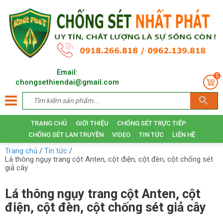
Email:
0
chongsethiendai@gmail.com
TRANG CHỦ
GIỚI THIỆU
CHỐNG SÉT TRỰC TIẾP
CHỐNG SÉT LAN TRUYỀN
VIDEO
TIN TỨC
LIÊN HỆ
Trang chủ
/
Tin tức
/
Lá thông ngụy trang cột Anten, cột điện, cột đèn, cột chống sét
giả cây
Lá thông ngụy trang cột Anten, cột
điện, cột đèn, cột chống sét giả cây