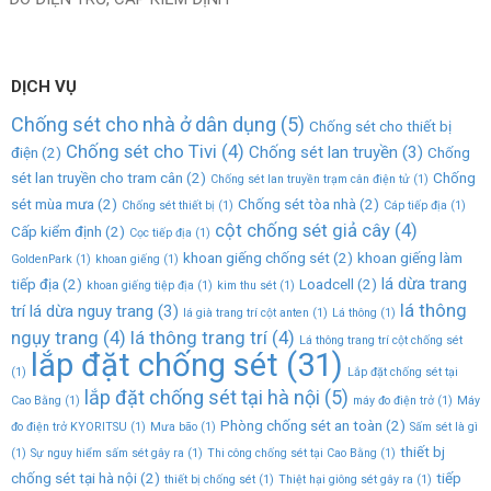
DỊCH VỤ
Chống sét cho nhà ở dân dụng
(5)
Chống sét cho thiết bị
Chống sét cho Tivi
(4)
Chống sét lan truyền
(3)
điện
(2)
Chống
sét lan truyền cho tram cân
(2)
Chống
Chống sét lan truyền trạm cân điện tử
(1)
sét mùa mưa
(2)
Chống sét tòa nhà
(2)
Chống sét thiết bị
(1)
Cáp tiếp địa
(1)
cột chống sét giả cây
(4)
Cấp kiểm định
(2)
Cọc tiếp địa
(1)
khoan giếng chống sét
(2)
khoan giếng làm
GoldenPark
(1)
khoan giếng
(1)
lá dừa trang
tiếp địa
(2)
Loadcell
(2)
khoan giếng tiệp địa
(1)
kim thu sét
(1)
lá thông
trí lá dừa nguy trang
(3)
lá già trang trí cột anten
(1)
Lá thông
(1)
ngụy trang
(4)
lá thông trang trí
(4)
Lá thông trang trí cột chống sét
lắp đặt chống sét
(31)
(1)
Lắp đặt chống sét tại
lắp đặt chống sét tại hà nội
(5)
Cao Bằng
(1)
máy đo điện trở
(1)
Máy
Phòng chống sét an toàn
(2)
đo điện trở KYORITSU
(1)
Mưa bão
(1)
Sấm sét là gì
thiết bj
(1)
Sự nguy hiểm sấm sét gây ra
(1)
Thi công chống sét tại Cao Bằng
(1)
chống sét tại hà nội
(2)
tiếp
thiết bị chống sét
(1)
Thiệt hại giông sét gây ra
(1)