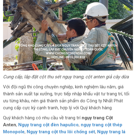
Cung cấp, lắp đặt cột thu sét ngụy trang, cột anten giả cây dừa
Với đội ngũ thi công chuyên nghiệp, kinh nghiệm lâu năm, giá
thành sản xuất tại xưởng, trực tiếp nhập khẩu vật tư trang trí, tối
ưu từng khâu, nên giá thành sản phẩm do Công ty Nhất Phát
cung cấp cực kỳ cạnh tranh, hợp lý với Quý khách hàng.
Quý khách hàng có nhu cầu về trang trí
ngụy trang Cột
Anten
,
Ngụy trang cột đèn hapulico
,
ngụy trang cột thép
Monopole
,
Ngụy trang cột thu lôi chống sét
,
Ngụy trang lá