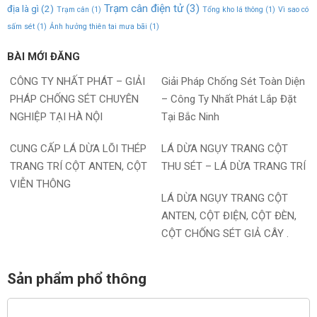
Trạm cân điện tử
(3)
địa là gì
(2)
Trạm cân
(1)
Tổng kho lá thông
(1)
Vì sao có
sấm sét
(1)
Ảnh hưởng thiên tai mưa bãi
(1)
BÀI MỚI ĐĂNG
CÔNG TY NHẤT PHÁT – GIẢI
Giải Pháp Chống Sét Toàn Diện
PHÁP CHỐNG SÉT CHUYÊN
– Công Ty Nhất Phát Lắp Đặt
NGHIỆP TẠI HÀ NỘI
Tại Bắc Ninh
CUNG CẤP LÁ DỪA LÕI THÉP
LÁ DỪA NGỤY TRANG CỘT
TRANG TRÍ CỘT ANTEN, CỘT
THU SÉT – LÁ DỪA TRANG TRÍ
VIỄN THÔNG
LÁ DỪA NGỤY TRANG CỘT
ANTEN, CỘT ĐIỆN, CỘT ĐÈN,
CỘT CHỐNG SÉT GIẢ CÂY .
Sản phẩm phổ thông