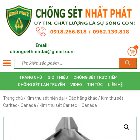
Email:
0
chongsethiendai@gmail.com
TRANG CHỦ
GIỚI THIỆU
CHỐNG SÉT TRỰC TIẾP
CHỐNG SÉT LAN TRUYỀN
VIDEO
TIN TỨC
LIÊN HỆ
Trang chủ
/
Kim thu sét hiện đại
/
Các hãng khác
/
Kim thu sét
Caritec - Canada
/ Kim thu sét Caritec – Canada